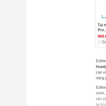
Tai 
Pro,
900.
So
Edifi
head
cao v
năng 
Edifi
minh,
sản ph
tai kh