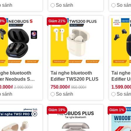
 sánh
So sánh
So sá
18%
Giảm 21%
nghe bluetooth
Tai nghe bluetooth
Tai nghe
ier Neobuds S
Edifier TWS200 PLUS
Edifier 
pdragon Sound
0.000₫
750.000₫
1.599.00
2.990.000₫
950.000₫
 sánh
So sánh
So sá
Giảm 19%
Giảm 1%