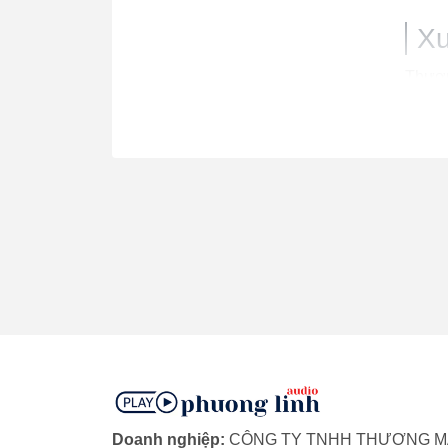
Xu
Thươn
năm h
thiết 
triển 
Ta
Chất 
giúp 
sâu và
Thiết
để phù
có để
Doanh nghiệp:
CÔNG TY TNHH THƯƠNG MẠI
Chất 