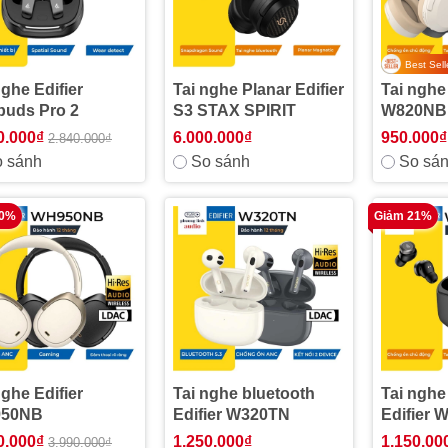
Best Sell
nghe Edifier
Tai nghe Planar Edifier
Tai nghe 
buds Pro 2
S3 STAX SPIRIT
W820NB 
0.000₫
6.000.000₫
950.000₫
2.840.000₫
 sánh
So sánh
So sá
20%
Giảm 21%
nghe Edifier
Tai nghe bluetooth
Tai nghe
50NB
Edifier W320TN
Edifier 
Chống ồ
0.000₫
1.250.000₫
1.150.00
3.990.000₫