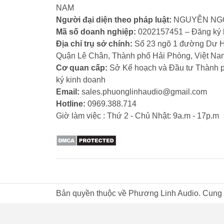
NAM
và cá
Người đại diện theo pháp luật:
NGUYỄN NG
Mã số doanh nghiệp:
0202157451 – Đăng ký l
Tiện 
Địa chỉ trụ sở chính:
Số 23 ngõ 1 đường Dư 
hiện 
Quận Lê Chân, Thành phố Hải Phòng, Việt Na
cuộc g
Cơ quan cấp:
Sở Kế hoạch và Đầu tư Thành 
Giá c
ký kinh doanh
dùng,
Email:
sales.phuonglinhaudio@gmail.com
Hotline:
0969.388.714
Giờ làm việc : Thứ 2 - Chủ Nhật: 9a.m - 17p.m
Đá
Edifi
về âm
Edifi
và th
Bản quyền thuộc về
Phương Linh Audio
. Cung
hợp nh
Edifie