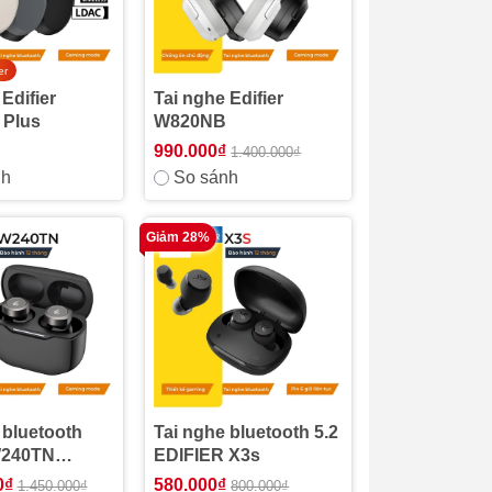
er
Edifier
Tai nghe Edifier
Plus
W820NB
990.000₫
1.400.000₫
nh
So sánh
Giảm 28%
 bluetooth
Tai nghe bluetooth 5.2
W240TN
EDIFIER X3s
n chủ động
0₫
580.000₫
1.450.000₫
800.000₫