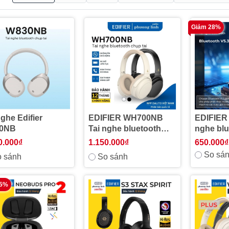
Giảm 28%
nghe Edifier
EDIFIER WH700NB
EDIFIER
0NB
Tai nghe bluetooth
nghe bl
chụp tai chống ồn chủ
ồn chủ đ
0.000₫
1.150.000₫
650.000₫
động - Bảo Hành 12
tháng
So sá
 sánh
So sánh
Tháng
25%