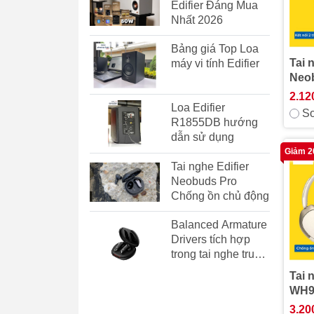
Edifier Đáng Mua
Nhất 2026
Bảng giá Top Loa
Tai 
máy vi tính Edifier
Neo
2.12
Loa Edifier
So
R1855DB hướng
dẫn sử dụng
Giảm 
Tai nghe Edifier
Neobuds Pro
Chống ồn chủ động
Balanced Armature
Drivers tích hợp
trong tai nghe true
wireless có ưu
Tai 
điểm gì?
WH9
3.20