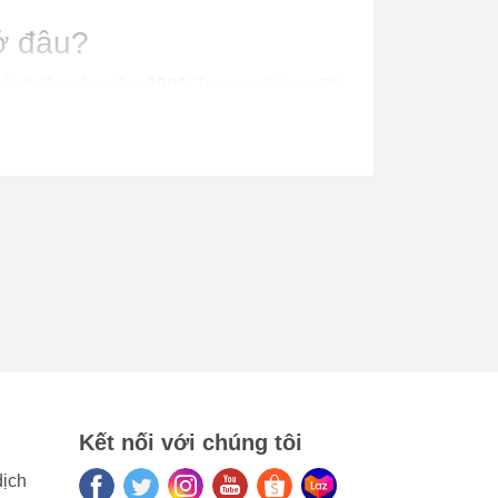
 ở đâu?
hành lập vào năm 1996
. Trong suốt hơn 25
g đầu thế giới trong lĩnh vực âm thanh và
 trên toàn thế giới. Hiện nay, Edifier đã phát
ổi bật nào?
c loa độc đáo và công nghệ âm thanh tiên tiến
m nhận được âm thanh chất lượng cao, âm bass
ghe với các kiểu dáng và kích thước khác nhau
đến tai nghe over-ear (chụp tai), Edifier đều
Kết nối với chúng tôi
dịch
ật liệu chất lượng cao, như nhôm, da, da lộn,