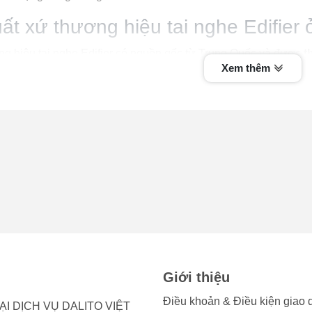
ất xứ thương hiệu tai nghe Edifier
g hiệu tai nghe Edifier có nguồn gốc từ Trung Quốc và được
t
Xem thêm
oạt động, Edifier đã trở thành một trong những thương hiệu hàn
bị giải trí, cung cấp các sản phẩm chất lượng cao cho khách hàng
mạnh mẽ và có mặt tại hơn 70 quốc gia trên toàn thế giới.
i nghe Edifier có những tính năng n
lượng âm thanh tuyệt vời
: Tai nghe máy tính được trang bị cá
tái tạo âm thanh chính xác, chi tiết và sống động. Bạn sẽ cả
 âm treble tinh tế khi sử dụng tai nghe Edifier.
 kế tiện dụng và đa dạng
: Edifier cung cấp nhiều loại tai n
 hợp với nhu cầu của từng người dùng. Từ tai nghe nhét tai cho 
Giới thiệu
 bạn lựa chọn.
Điều khoản & Điều kiện giao 
 DỊCH VỤ DALITO VIỆT
lượng hoàn thiện tốt
: Tai nghe Edifier được chế tạo từ các v