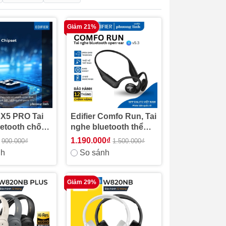
Giảm 21%
 X5 PRO Tai
Edifier Comfo Run, Tai
uetooth chống
nghe bluetooth thể
ộng - BH 12
thao Open-ear
1.190.000₫
900.000₫
1.500.000₫
nh
So sánh
Giảm 29%