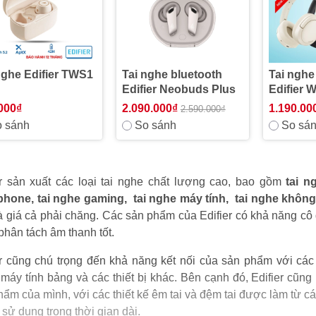
nghe Edifier TWS1
Tai nghe bluetooth
Tai nghe
Edifier Neobuds Plus
Edifier 
000₫
2.090.000₫
1.190.00
2.590.000₫
 sánh
So sánh
So sá
er sản xuất các loại tai nghe chất lượng cao, bao gồm
tai n
phone,
tai nghe gaming,
tai nghe máy tính,
tai nghe không
à giá cả phải chăng. Các sản phẩm của Edifier có khả năng cô
phân tách âm thanh tốt.
er cũng chú trọng đến khả năng kết nối của sản phẩm với các 
 máy tính bảng và các thiết bị khác. Bên cạnh đó, Edifier cũng
ẩm của mình, với các thiết kế êm tai và đệm tai được làm từ các
i sử dụng trong thời gian dài.