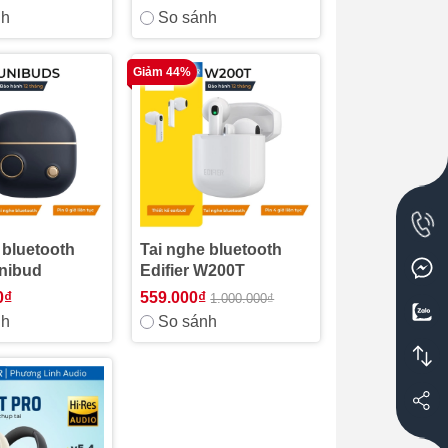
nh
So sánh
Giảm 44%
 bluetooth
Tai nghe bluetooth
Unibud
Edifier W200T
0₫
559.000₫
1.000.000₫
nh
So sánh