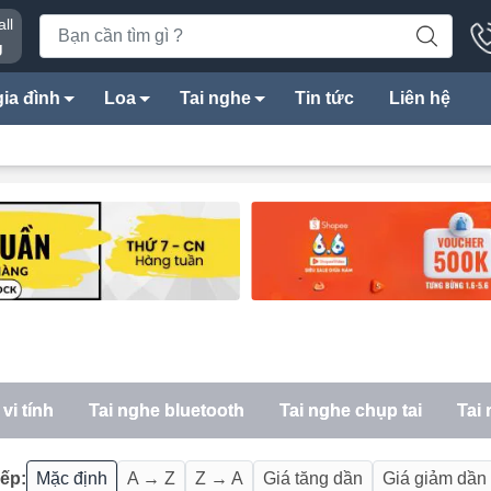
ll
g
ia đình
Loa
Tai nghe
Tin tức
Liên hệ
vi tính
Tai nghe bluetooth
Tai nghe chụp tai
Tai 
ếp:
Mặc định
A → Z
Z → A
Giá tăng dần
Giá giảm dần