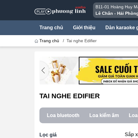
B11-01 Hoàng Huy Ma
Lê Chân - Hải Phòn
Trang chủ
Giới thiệu
Dàn karaoke g
Trang chủ
/
Tai nghe Edifier
TAI NGHE EDIFIER
Loa bluetooth
Loa kiểm âm
Loa 
Sắp x
Lọc giá