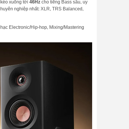
 kéo xuống tới
46Hz
cho tiếng Bass sâu, uy
 chuyên nghiệp nhất: XLR, TRS Balanced,
ạc Electronic/Hip-hop, Mixing/Mastering