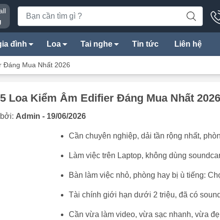
ll
g
ia đình
Loa
Tai nghe
Tin tức
Liên hệ
er Đáng Mua Nhất 2026
 5 Loa Kiểm Âm Edifier Đáng Mua Nhất 202
bởi:
Admin - 19/06/2026
Cần chuyên nghiệp, dải tần rộng nhất, phò
Làm việc trên Laptop, không dùng soundca
Bàn làm việc nhỏ, phòng hay bị ù tiếng: C
Tài chính giới hạn dưới 2 triệu, đã có sou
Cần vừa làm video, vừa sạc nhanh, vừa đ