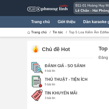
B11-01 Hoàng Huy Ma
Lê Chân - Hải Phòn
Trang chủ
Giới thiệu
Dàn karaoke g
Trang chủ
/
Tin tức
/
Top 5 Loa Kiểm Âm Edifi
Top
Chủ đề Hot
Đăng 
ĐÁNH GIÁ - SO SÁNH
4 bài tin
THỦ THUẬT - TIỆN ÍCH
5 bài tin
TIN KHUYẾN MÃI
3 bài tin