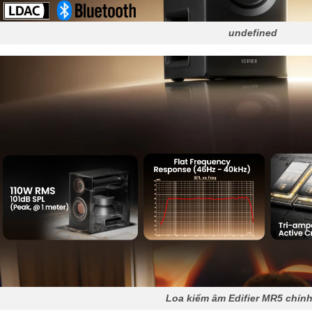
undefined
Loa kiểm âm Edifier MR5 chín