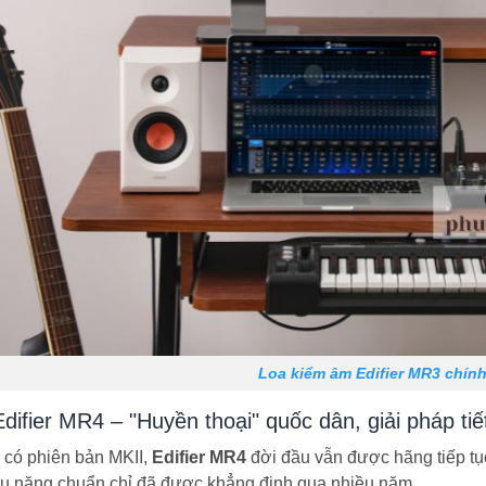
Loa kiểm âm Edifier MR3 chín
Edifier MR4 – "Huyền thoại" quốc dân, giải pháp tiế
 có phiên bản MKII,
Edifier MR4
đời đầu vẫn được hãng tiếp t
ệu năng chuẩn chỉ đã được khẳng định qua nhiều năm.