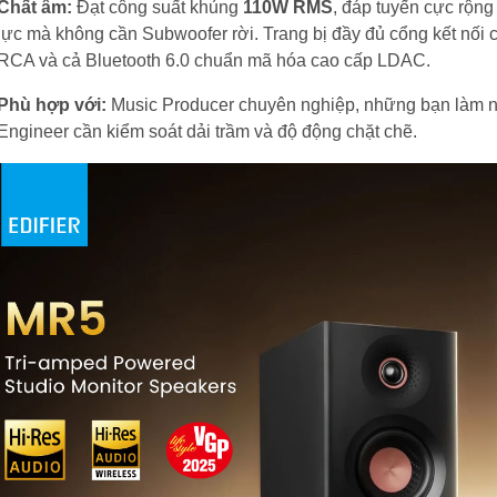
Chất âm:
Đạt công suất khủng
110W RMS
, đáp tuyến cực rộng
lực mà không cần Subwoofer rời. Trang bị đầy đủ cổng kết nối
RCA và cả Bluetooth 6.0 chuẩn mã hóa cao cấp LDAC.
Phù hợp với:
Music Producer chuyên nghiệp, những bạn làm nh
Engineer cần kiểm soát dải trầm và độ động chặt chẽ.