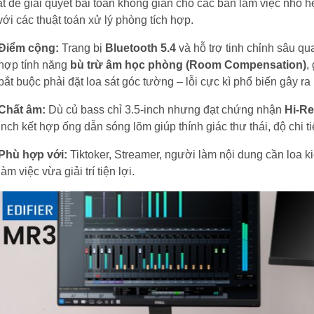
t để giải quyết bài toán không gian cho các bàn làm việc nhỏ 
ới các thuật toán xử lý phòng tích hợp.
Điểm cộng:
Trang bị
Bluetooth 5.4
và hỗ trợ tinh chỉnh sâu q
hợp tính năng
bù trừ âm học phòng (Room Compensation)
,
bắt buộc phải đặt loa sát góc tường – lỗi cực kì phổ biến gây ra
Chất âm:
Dù củ bass chỉ 3.5-inch nhưng đạt chứng nhận
Hi-Re
inch kết hợp ống dẫn sóng lõm giúp thính giác thư thái, độ chi t
Phù hợp với:
Tiktoker, Streamer, người làm nội dung cần loa 
làm việc vừa giải trí tiện lợi.