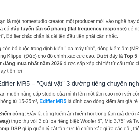
ạn là một homestudio creator, một producer mới vào nghề hay 
oa có
đáp tuyến tần số phẳng (flat frequency response)
để ng
í", Edifier chắc chắn là cái tên đầu tiên phải cân nhắc.
 còn bó buộc trong định kiến "loa máy tính", dòng kiểm âm (MR
ống Klippel (Đức) cho độ chính xác cực cao. Dưới đây là
Top 5 
er đáng mua nhất năm 2026
được sắp xếp chi tiết từ cấu trúc 
ay tiện lợi.
Edifier MR5 – "Quái vật" 3 đường tiếng chuyên ng
ạn muốn nâng cấp studio của mình lên một tầm cao mới với công
phòng từ 15-25m²,
Edifier MR5
là đỉnh cao dòng kiểm âm giá rẻ
Điểm cộng:
Đây là dòng kiểm âm hiếm hoi trong tầm giá dưới 
way)
thực thụ với 3 củ loa riêng biệt: Woofer 5", Mid 3.75" và 
amp DSP
giúp quản lý cắt tần cực kì chính xác giữa các dải, tri