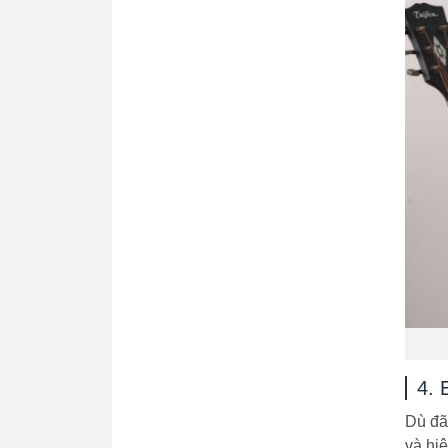
4. 
Dù đã
và hi