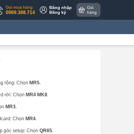
Gọi mua hàng
Đăng nhập
Giỏ
0969.388.714
Đăng ký
hàng
6
ng rộng: Chọn
MR5
.
rd rời: Chọn
MR4 MKII
.
họn
MR3
.
ndcard: Chọn
MR4
.
ẹp góc setup: Chọn
QR65
.