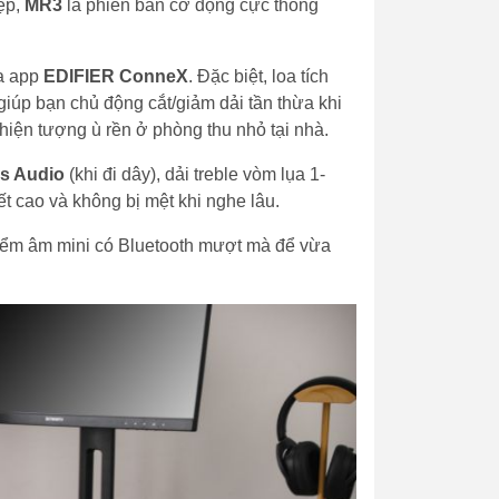
hẹp,
MR3
là phiên bản cơ động cực thông
ua app
EDIFIER ConneX
. Đặc biệt, loa tích
 giúp bạn chủ động cắt/giảm dải tần thừa khi
 hiện tượng ù rền ở phòng thu nhỏ tại nhà.
s Audio
(khi đi dây), dải treble vòm lụa 1-
iết cao và không bị mệt khi nghe lâu.
kiểm âm mini có Bluetooth mượt mà để vừa