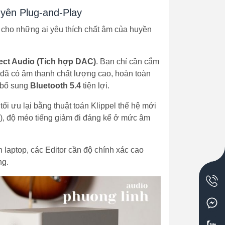
uyên Plug-and-Play
nh cho những ai yêu thích chất âm của huyền
ect Audio (Tích hợp DAC)
. Bạn chỉ cần cắm
à đã có âm thanh chất lượng cao, hoàn toàn
 bổ sung
Bluetooth 5.4
tiện lợi.
tối ưu lại bằng thuật toán Klippel thế hệ mới
), độ méo tiếng giảm đi đáng kể ở mức âm
laptop, các Editor cần độ chính xác cao
ng.