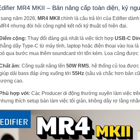
Edifier MR4 MKII – Bản nâng cấp toàn diện, kỷ ng
sang năm 2026,
MR4 MKII
chính là câu trả lời của Edifier dà
MR4 nhưng đòi hỏi công nghệ kết nối kỹ thuật số hiện đại.
Điểm cộng:
Thay đổi đáng giá nhất là việc tích hợp
USB-C Dir
thẳng dây Type-C từ máy tính, laptop hoặc điện thoại vào loa l
bỏ qua bước mua thêm soundcard rời tốn kém. Loa cũng được
Chất âm:
Công suất nâng lên
50W RMS
, hệ thống củ loa được 
giúp dải bass đáp ứng xuống tới
55Hz
(sâu và chắc hơn bản cũ
lượng cao.
Phù hợp với:
Các Producer di động thường xuyên làm việc trên 
nhưng thích setup bàn làm việc tối giản, không dây rợ lằng nhằ