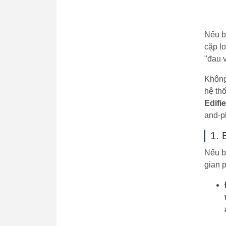
Nếu b
cặp l
"đau v
Không
hệ th
Edifi
and-pl
1. 
Nếu b
gian 