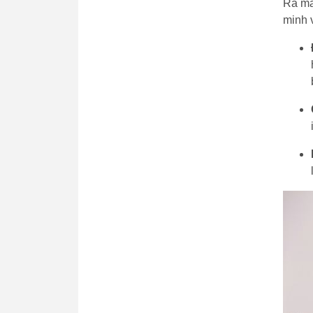
Ra mắ
minh v