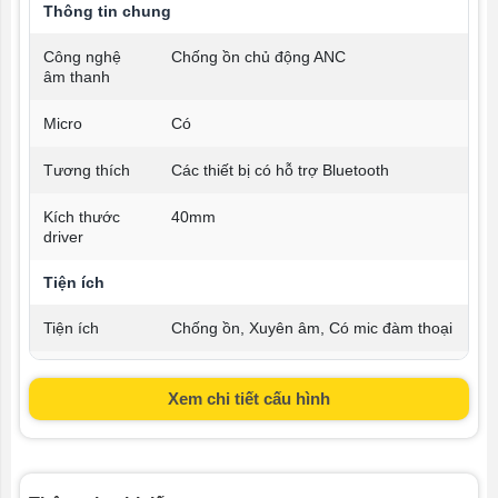
Thông tin chung
Công nghệ
Chống ồn chủ động ANC
âm thanh
Micro
Có
Tương thích
Các thiết bị có hỗ trợ Bluetooth
Kích thước
40mm
driver
Tiện ích
Tiện ích
Chống ồn, Xuyên âm, Có mic đàm thoại
Tính năng
Sạc nhanh
khác
Xem chi tiết cấu hình
Pin & Sạc
Thời lượng
Bật ANC: 68 giờ