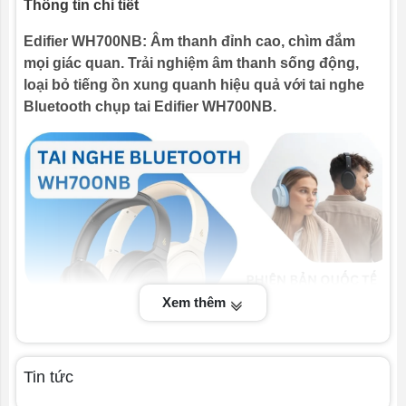
Thông tin chi tiết
pin
Tắt ANC: 45 giờ
Edifier WH700NB: Âm thanh đỉnh cao, chìm đắm
Thời gian sạc
2 giờ
mọi giác quan. Trải nghiệm âm thanh sống động,
Cổng sạc
USB-C
loại bỏ tiếng ồn xung quanh hiệu quả với tai nghe
Bluetooth chụp tai Edifier WH700NB.
Kết nối & điều khiển
Bluetooth
5.3
Phạm vi kết
10m
nối
Độ trễ
80ms
Ứng dụng kết
Edifier Connect
Xem thêm
nối
Phương thức
Nút bấm vật lý
điều khiển
Tin tức
Thao tác điều
Chuyển bài