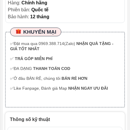
Hàng:
Chính hãng
Phiên bản:
Quốc tế
Bảo hành:
12 tháng
KHUYẾN MẠI
✅Đặt mua qua 0969.388.714(Zalo)
NHẬN QUÀ TẶNG -
GIÁ TỐT NHẤT
✅
TRẢ GÓP MIỄN PHÍ
✅ĐA DẠNG
THANH TOÁN COD
✅Ở đâu BÁN RẺ, chúng tôi
BÁN RẺ HƠN
✅Like Fanpage, Đánh giá Map
NHẬN NGAY ƯU ĐÃI
Thông số kỹ thuật