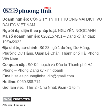
Kích thước
165.6 x 84.2 x 200.5mm
CHỐNG ỒN CHỦ ĐỘNG (ANC) KẾT HỢP
Phụ kiện
CHẾ ĐỘ XUYÊN ÂM
Doanh nghiệp:
CÔNG TY TNHH THƯƠNG MẠI DỊCH VỤ
Tai nghe
1 chiếc
Chống ồn chủ động (ANC) tiên tiến:
WH700NB sử
DALITO VIỆT NAM
WH700NB
dụng công nghệ ANC tiên tiến, giúp loại bỏ hiệu quả
Người đại diện theo pháp luật:
NGUYỄN NGỌC ANH
Cáp USB-A to
1 chiếc
tiếng ồn xung quanh như tiếng ồn giao thông, tiếng máy
Mã số doanh nghiệp:
0202157451 – Đăng ký lần đầu:
USB-C
móc văn phòng, tiếng ồn trong máy bay,... cho bạn tập
19/04/2022
trung cao độ vào âm nhạc, công việc hay học tập mà
Địa chỉ trụ sở chính:
Số 23 ngõ 1 đường Dư Hàng,
Sách HDSD
Có
không bị gián đoạn.
Phường Dư Hàng, Quận Lê Chân, Thành phố Hải Phòng,
Việt Nam
Chế độ xuyên âm:
Với chế độ xuyên âm, bạn có thể
Cơ quan cấp:
Sở Kế hoạch và Đầu tư Thành phố Hải
dễ dàng nghe được âm thanh xung quanh mà không
Phòng – Phòng Đăng ký kinh doanh
cần tháo tai nghe. Tính năng này giúp bạn vừa tận
Email:
sales.phuonglinhaudio@gmail.com
hưởng âm nhạc, vừa trò chuyện với người khác hoặc
Hotline:
0969.388.714
theo dõi thông báo quan trọng mà không bỏ lỡ bất cứ
Giờ làm việc : Thứ 2 - Chủ Nhật: 9a.m - 17p.m
điều gì.
Giới thiệu