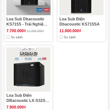
Loa Sub Dbacoustic
Loa Sub Điện
KS715S - Trải Nghiệm
Dbacoustic KS715SA
Âm Trầm Đỉnh Cao
7.700.000₫
11.000.000₫
11.000.000₫
So sánh
So sánh
Loa Sub Điện
DBacoustic LX-S32SA
G2
7.900.000₫