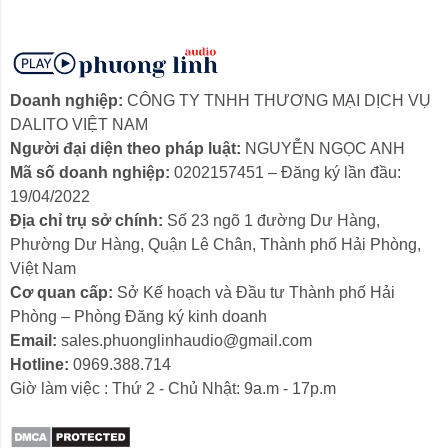
động cho toàn bộ bài hát.
Khi bạn kết hợp loa sub với các thiết bị như
Vang cơ
để
xử lý tín hiệu, âm trầm sẽ được cắt gọt mượt mà, không
gây hiện tượng ù rền, mang lại trải nghiệm nghe nhạc
Doanh nghiệp:
CÔNG TY TNHH THƯƠNG MẠI DỊCH VỤ
đỉnh cao.
DALITO VIỆT NAM
Người đại diện theo pháp luật:
NGUYỄN NGỌC ANH
2. Phân loại Loa Sub: Nên chọn Sub Điện
Mã số doanh nghiệp:
0202157451 – Đăng ký lần đầu:
hay Sub Hơi?
19/04/2022
Địa chỉ trụ sở chính:
Số 23 ngõ 1 đường Dư Hàng,
Tại hệ thống của chúng tôi, khách hàng thường lựa chọn
Phường Dư Hàng, Quận Lê Chân, Thành phố Hải Phòng,
dựa trên cấu hình sẵn có của gia đình:
Việt Nam
2.1. Loa Sub Điện (Active Subwoofer)
Cơ quan cấp:
Sở Kế hoạch và Đầu tư Thành phố Hải
Phòng – Phòng Đăng ký kinh doanh
Đây là dòng loa tích hợp sẵn mạch công suất bên trong.
Email:
sales.phuonglinhaudio@gmail.com
Bạn không cần phải mua thêm thiết bị đẩy công suất rời.
Hotline:
0969.388.714
Giờ làm việc : Thứ 2 - Chủ Nhật: 9a.m - 17p.m
Ưu điểm:
Gọn nhẹ, dễ kết nối, phù hợp cho không
gian chung cư hoặc phòng khách vừa và nhỏ.