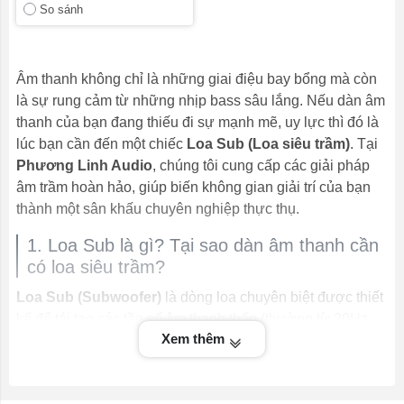
So sánh
Âm thanh không chỉ là những giai điệu bay bổng mà còn
là sự rung cảm từ những nhịp bass sâu lắng. Nếu dàn âm
thanh của bạn đang thiếu đi sự mạnh mẽ, uy lực thì đó là
lúc bạn cần đến một chiếc
Loa Sub (Loa siêu trầm)
. Tại
Phương Linh Audio
, chúng tôi cung cấp các giải pháp
âm trầm hoàn hảo, giúp biến không gian giải trí của bạn
thành một sân khấu chuyên nghiệp thực thụ.
1. Loa Sub là gì? Tại sao dàn âm thanh cần
có loa siêu trầm?
Loa Sub (Subwoofer)
là dòng loa chuyên biệt được thiết
kế để tái tạo các tần số âm thanh thấp (thường từ 20Hz
Xem thêm
đến 200Hz). Trong một hệ thống âm thanh chuyên nghiệp,
trong khi loa full đảm nhận dải trung và cao, thì loa sub
chính là "nền móng" tạo nên độ dày, độ sâu và sự sống