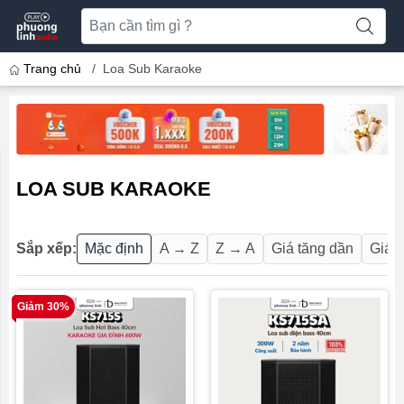
Trang chủ
/
Loa Sub Karaoke
LOA SUB KARAOKE
Sắp xếp:
Mặc định
A → Z
Z → A
Giá tăng dần
Giá 
Giảm 30%