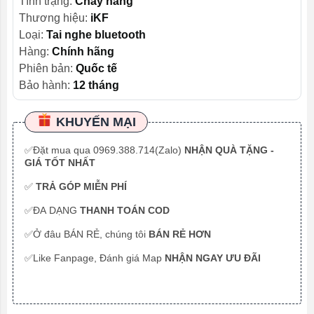
Tình trạng:
Cháy hàng
Thương hiệu:
iKF
Loại:
Tai nghe bluetooth
Hàng:
Chính hãng
Phiên bản:
Quốc tế
Bảo hành:
12 tháng
KHUYẾN MẠI
✅Đặt mua qua 0969.388.714(Zalo)
NHẬN QUÀ TẶNG -
GIÁ TỐT NHẤT
✅
TRẢ GÓP MIỄN PHÍ
✅ĐA DẠNG
THANH TOÁN COD
✅Ở đâu BÁN RẺ, chúng tôi
BÁN RẺ HƠN
✅Like Fanpage, Đánh giá Map
NHẬN NGAY ƯU ĐÃI