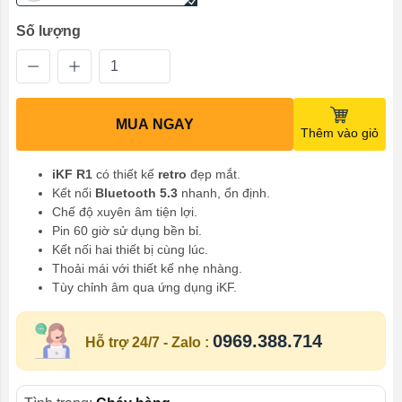
Số lượng
MUA NGAY
Thêm vào giỏ
iKF R1
có thiết kế
retro
đẹp mắt.
Kết nối
Bluetooth 5.3
nhanh, ổn định.
Chế độ xuyên âm tiện lợi.
Pin 60 giờ sử dụng bền bỉ.
Kết nối hai thiết bị cùng lúc.
Thoải mái với thiết kế nhẹ nhàng.
Tùy chỉnh âm qua ứng dụng iKF.
0969.388.714
Hỗ trợ 24/7 - Zalo :