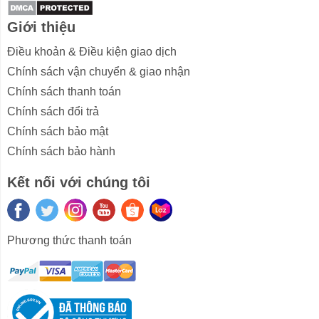
Chế độ xuyên âm trên iKF R1 – Kết nối thông minh với
môi trường.
Giới thiệu
Thời Lượng Pin Dài Lâu với iKF R1
Điều khoản & Điều kiện giao dịch
Chính sách vận chuyển & giao nhận
Tai nghe
iKF R1
cung cấp thời lượng pin lên đến 60
giờ, đảm bảo bạn thưởng thức âm nhạc liên tục mà
Chính sách thanh toán
không cần sạc thường xuyên.
Tai nghe pin trâu
này
Chính sách đổi trả
phù hợp với những người có lối sống bận rộn, từ làm
Chính sách bảo mật
việc dài giờ đến những chuyến đi xa. Một lần sạc là đủ
Chính sách bảo hành
cho nhiều ngày sử dụng.
Kết nối với chúng tôi
Pin 60 giờ của iKF R1 – Nghe nhạc liên tục không lo hết
pin.
Phương thức thanh toán
Chuyển Đổi Mượt Mà Giữa Hai Thiết Bị
với iKF R1
iKF R1
hỗ trợ kết nối đồng thời hai thiết bị, giúp bạn dễ