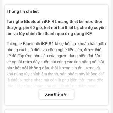
Thông tin chi tiết
Tai nghe Bluetooth iKF R1 mang thiết kế retro thời
thượng, pin 60 giờ, kết nối hai thiết bị, chế độ xuyên
âm và tùy chỉnh âm thanh qua ứng dụng iKF.
Tai nghe Bluetooth
iKF R1
là sự kết hợp hoàn hảo giữa
phong cách cổ điển và công nghệ tiên tiến, được thiết
kế để đáp ứng nhu cầu của người dùng hiện đại. Với
vẻ ngoài
retro
đầy cuốn hút cùng các tính năng nổi bật
như
kết nối không dây
, thời lượng pin ấn tượng và
khả năng tùy chỉnh âm thanh, sản phẩm này không chỉ
là thiết bị nghe nhạc mà còn là phụ kiện thời trang độc
đáo. Hãy cùng khám phá chi tiết những điểm mạnh
khiến
iKF R1
trở thành lựa chọn lý tưởng cho mọi tín đồ
Xem thêm
công nghệ.
Thiết Kế Retro Sang Trọng với iKF R1