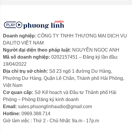
không lo vướng víu.
Kết nối không dây với iKF R1 – Tự do thưởng thức âm
Doanh nghiệp:
CÔNG TY TNHH THƯƠNG MẠI DỊCH VỤ
nhạc mọi nơi.
DALITO VIỆT NAM
Người đại diện theo pháp luật:
NGUYỄN NGỌC ANH
Chế Độ Xuyên Âm Thông Minh trên iKF
Mã số doanh nghiệp:
0202157451 – Đăng ký lần đầu:
R1
19/04/2022
iKF R1
được trang bị chế độ xuyên âm, cho phép bạn
Địa chỉ trụ sở chính:
Số 23 ngõ 1 đường Dư Hàng,
nghe được âm thanh xung quanh mà không cần tháo
Phường Dư Hàng, Quận Lê Chân, Thành phố Hải Phòng,
tai nghe. Tính năng
tai nghe thông minh
này giúp duy
Việt Nam
trì kết nối với môi trường, đặc biệt hữu ích khi trò
Cơ quan cấp:
Sở Kế hoạch và Đầu tư Thành phố Hải
chuyện hoặc di chuyển ở nơi đông đúc. Đây là sự cân
Phòng – Phòng Đăng ký kinh doanh
bằng hoàn hảo giữa an toàn và giải trí.
Email:
sales.phuonglinhaudio@gmail.com
Hotline:
0969.388.714
Giờ làm việc : Thứ 2 - Chủ Nhật: 9a.m - 17p.m