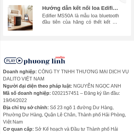
phục lỗi trong bài viết.
bật Bluetooth trên cả hai thiết bị, sau
Hướng dẫn kết nối loa Edifier
đó tìm và kết nối loa Bluetooth với
MS50A với iPhone qua Apple
Edifier MS50A là mẫu loa bluetooth
điện thoại.
Airplay
đầu tiên của hãng có thết kết nối
Wifi để phát nhạc trực tiếp. Ngoài
ra, loa active MS50A còn khả năng
kết nối với nhau để tạo hệ thông
phát nhạc đồng thời, tạo không gian
âm thanh stereo sống động. Điều
khiển điểm chạm mặt trên loa là ưu
điểm, đồng thời có khả năng kết nối
Doanh nghiệp:
CÔNG TY TNHH THƯƠNG MẠI DỊCH VỤ
Alexa hoặc Airplay để phát nhạc từ
iPhone hay iPad và Macbook cực kì
DALITO VIỆT NAM
dễ dàng. HƯỚNG DẪN SỬ DỤNG
Người đại diện theo pháp luật:
NGUYỄN NGỌC ANH
LOA EDIFIER MS50A 1. ĐIÊU
Mã số doanh nghiệp:
0202157451 – Đăng ký lần đầu:
KHIỂN LOA EDIFIER MS50A
19/04/2022
1. Chuyển đổi chế độ: Chạm 1
Địa chỉ trụ sở chính:
Số 23 ngõ 1 đường Dư Hàng,
chạm: chuyển đổi chế...
Phường Dư Hàng, Quận Lê Chân, Thành phố Hải Phòng,
Việt Nam
Cơ quan cấp:
Sở Kế hoạch và Đầu tư Thành phố Hải