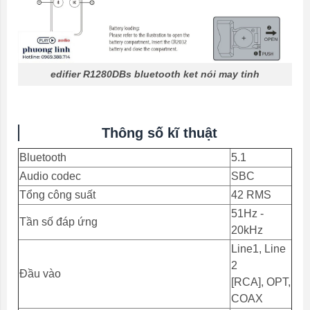
edifier R1280DBs bluetooth ket nói may tinh
Thông số kĩ thuật
Bluetooth
5.1
Audio codec
SBC
Tổng công suất
42 RMS
51Hz -
Tần số đáp ứng
20kHz
Line1, Line
2
Đầu vào
[RCA], OPT,
COAX