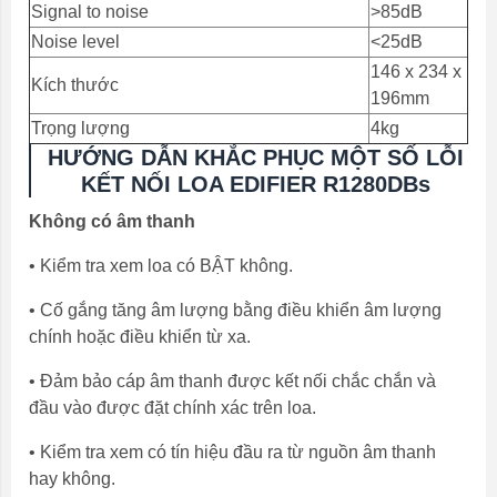
Signal to noise
>85dB
Noise level
<25dB
146 x 234 x
Kích thước
196mm
Trọng lượng
4kg
HƯỚNG DẪN KHẮC PHỤC MỘT SỐ LỖI
KẾT NỐI LOA EDIFIER R1280DBs
Không có âm thanh
• Kiểm tra xem loa có BẬT không.
• Cố gắng tăng âm lượng bằng điều khiển âm lượng
chính hoặc điều khiển từ xa.
• Đảm bảo cáp âm thanh được kết nối chắc chắn và
đầu vào được đặt chính xác trên loa.
• Kiểm tra xem có tín hiệu đầu ra từ nguồn âm thanh
hay không.