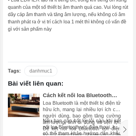
quanh của một số thiết bị âm thanh quá cao. Vui lòng rút
dây cáp âm thanh và tăng âm lượng, nếu không có âm
thanh phát ra ở vị trí cách loa 1 mét thì không có vấn đề
gì với sản phẩm này
Tags:
danhmuc1
Bài viết liên quan:
Cách kết nối loa Bluetooth
với điện thoại Android và
Loa Bluetooth là một thiết bị điện tử
iPhone đơn giản, chi tiết
hữu ích, mang lại nhiều lợi ích cho
người dùng, bao gồm tăng cường
Nếu bạn gặp bất kỳ lỗi nào khi kết
âm lượng, tính di động và tiện lợi.
nối loa Bluetooth với điện thoại, bạn
Để kết nối loa Bluetooth với điện
có thể tham khảo hướng dẫn khắc
thoại Android hoặc iPhone, bạn cần