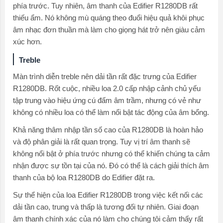
phía trước. Tuy nhiên, âm thanh của Edifier R1280DB rất
thiếu ẩm. Nó không mù quáng theo đuổi hiệu quả khôi phục
âm nhạc đơn thuần mà làm cho giọng hát trở nên giàu cảm
xúc hơn.
Treble
Màn trình diễn treble nên dải tần rất đặc trưng của Edifier
R1280DB. Rốt cuộc, nhiều loa 2.0 cấp nhập cảnh chủ yếu
tập trung vào hiệu ứng cú đấm âm trầm, nhưng có vẻ như
không có nhiều loa có thể làm nổi bật tác động của âm bổng.
Khả năng thâm nhập tần số cao của R1280DB là hoàn hảo
và độ phân giải là rất quan trọng. Tuy vị trí âm thanh sẽ
không nổi bật ở phía trước nhưng có thể khiến chúng ta cảm
nhận được sự tồn tại của nó. Đó có thể là cách giải thích âm
thanh của bộ loa R1280DB do Edifier đặt ra.
Sự thể hiện của loa Edifier R1280DB trong việc kết nối các
dải tần cao, trung và thấp là tương đối tự nhiên. Giai đoạn
âm thanh chính xác của nó làm cho chúng tôi cảm thấy rất