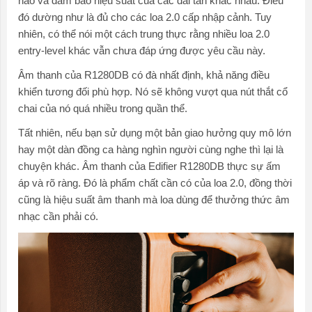
hảo và đảm bảo hiệu suất của các dải tần khác nhau. Điều
đó dường như là đủ cho các loa 2.0 cấp nhập cảnh. Tuy
nhiên, có thể nói một cách trung thực rằng nhiều loa 2.0
entry-level khác vẫn chưa đáp ứng được yêu cầu này.
Âm thanh của R1280DB có đà nhất định, khả năng điều
khiển tương đối phù hợp. Nó sẽ không vượt qua nút thắt cổ
chai của nó quá nhiều trong quần thể.
Tất nhiên, nếu bạn sử dụng một bản giao hưởng quy mô lớn
hay một dàn đồng ca hàng nghìn người cùng nghe thì lại là
chuyện khác. Âm thanh của Edifier R1280DB thực sự ấm
áp và rõ ràng. Đó là phẩm chất cần có của loa 2.0, đồng thời
cũng là hiệu suất âm thanh mà loa dùng để thưởng thức âm
nhạc cần phải có.