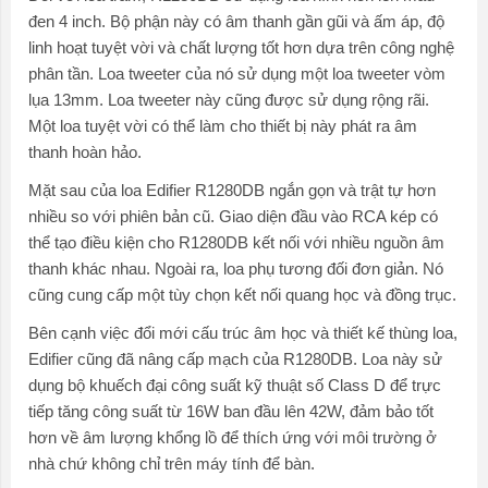
đen 4 inch. Bộ phận này có âm thanh gần gũi và ấm áp, độ
linh hoạt tuyệt vời và chất lượng tốt hơn dựa trên công nghệ
phân tần. Loa tweeter của nó sử dụng một loa tweeter vòm
lụa 13mm. Loa tweeter này cũng được sử dụng rộng rãi.
Một loa tuyệt vời có thể làm cho thiết bị này phát ra âm
thanh hoàn hảo.
Mặt sau của loa Edifier R1280DB ngắn gọn và trật tự hơn
nhiều so với phiên bản cũ. Giao diện đầu vào RCA kép có
thể tạo điều kiện cho R1280DB kết nối với nhiều nguồn âm
thanh khác nhau. Ngoài ra, loa phụ tương đối đơn giản. Nó
cũng cung cấp một tùy chọn kết nối quang học và đồng trục.
Bên cạnh việc đổi mới cấu trúc âm học và thiết kế thùng loa,
Edifier cũng đã nâng cấp mạch của R1280DB. Loa này sử
dụng bộ khuếch đại công suất kỹ thuật số Class D để trực
tiếp tăng công suất từ 16W ban đầu lên 42W, đảm bảo tốt
hơn về âm lượng khổng lồ để thích ứng với môi trường ở
nhà chứ không chỉ trên máy tính để bàn.