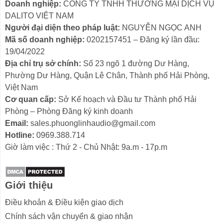
Doanh nghiệp:
CÔNG TY TNHH THƯƠNG MẠI DỊCH VỤ
mà mức giá lại vô cùng cạnh
tranh. Sản phẩm hiện đang có sẵn
DALITO VIỆT NAM
tại cửa hàng, các bạn hãy qua trải
Người đại diện theo pháp luật:
NGUYỄN NGỌC ANH
nghiệm thử âm thanh, các tính năng
Mã số doanh nghiệp:
0202157451 – Đăng ký lần đầu:
cũng như tư vấn nhiệt tình từ
19/04/2022
Phương Linh Audio - Âm thanh Hải
Địa chỉ trụ sở chính:
Số 23 ngõ 1 đường Dư Hàng,
Phòng. Tham khảo: EDIFIER
Phường Dư Hàng, Quận Lê Chân, Thành phố Hải Phòng,
R1700BTS, Loa...
Việt Nam
Cơ quan cấp:
Sở Kế hoạch và Đầu tư Thành phố Hải
Phòng – Phòng Đăng ký kinh doanh
Email:
sales.phuonglinhaudio@gmail.com
Hotline:
0969.388.714
Giờ làm việc : Thứ 2 - Chủ Nhật: 9a.m - 17p.m
Giới thiệu
Điều khoản & Điều kiện giao dịch
Chính sách vận chuyển & giao nhận