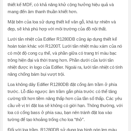
thiết kế MDF, có khả năng khử cộng hưởng hiệu quả và
mang đến âm thanh thuần khiết hơn.
Mặt bên của loa sử dụng thiết kế vân gỗ, khá tự nhiên và
đẹp, sẽ khá phù hợp với môi trường của đồ nội thất.
Lưới tản nhiệt của Edifier R1280DB cũng áp dụng thiết kế
hoàn toàn khác với R1200T. Lưới tản nhiệt màu xám của nó
có một độ cong cụ thể, và phần giữa có trang trí màu bạc
trông hiện đại và thời trang hơn. Phần dưới của lưới tản
nhiệt được in logo của Edifier. Ngoài ra, lưới tản nhiệt có tính
năng chống bám bụi vượt trội.
Loa không dây Edifier R1280DB đặt cổng âm trầm ở phía
trước. Lỗ đảo ngược âm trầm gắn phía trước có thể tăng
cường tốt hơn tiềm năng thấp hơn của tần số thấp. Các yêu
cầu về vị trí đặt loa sẽ không có giới hạn. Thông thường, với
loa có cổng bass ở phía sau, bạn nên tránh đặt loa vào
tường để tạo khoảng trống cho loa “thở”.
Đối với loa trầm, R1280DB sử dụng loa hình nón len màu