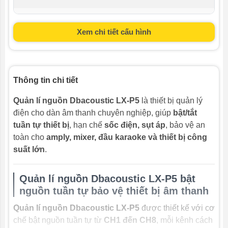
Hãng sản
DBacoustic
xuất
Xem chi tiết cấu hình
Cổng kết nối
Switch In
điều khiển từ
xa
Thông tin chi tiết
Bảo vệ
Quá tải, quá áp, quá dòng
Quản lí nguồn Dbacoustic LX-P5
là thiết bị quản lý
Màn hình hiển
LED
điện cho dàn âm thanh chuyên nghiệp, giúp
bật/tắt
thị
tuần tự thiết bị
, hạn chế
sốc điện, sụt áp
, bảo vệ an
toàn cho
amply, mixer, đầu karaoke và thiết bị công
Kích thước
435x170x46 ±2(mm)
suất lớn
.
(Dài x Rộng x
Cao)
Quản lí nguồn Dbacoustic LX-P5 bật
Trọng lượng
2.6 kg
nguồn tuần tự bảo vệ thiết bị âm thanh
Màu sắc
Đen
Quản lí nguồn Dbacoustic LX-P5
được thiết kế với cơ
chế bật nguồn tuần tự từ
CH1 đến CH8
, mỗi kênh cách