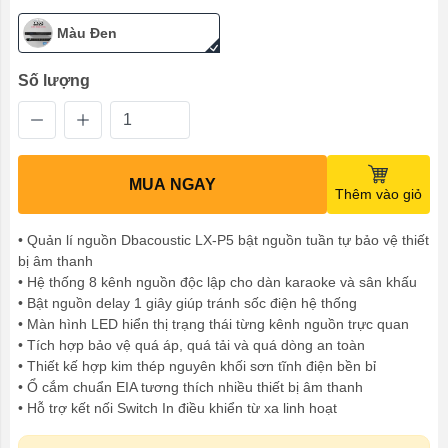
Màu Đen
Số lượng
MUA NGAY
Thêm vào giỏ
• Quản lí nguồn Dbacoustic LX-P5 bật nguồn tuần tự bảo vệ thiết
bị âm thanh
• Hệ thống 8 kênh nguồn độc lập cho dàn karaoke và sân khấu
• Bật nguồn delay 1 giây giúp tránh sốc điện hệ thống
• Màn hình LED hiển thị trạng thái từng kênh nguồn trực quan
• Tích hợp bảo vệ quá áp, quá tải và quá dòng an toàn
• Thiết kế hợp kim thép nguyên khối sơn tĩnh điện bền bỉ
• Ổ cắm chuẩn EIA tương thích nhiều thiết bị âm thanh
• Hỗ trợ kết nối Switch In điều khiển từ xa linh hoạt