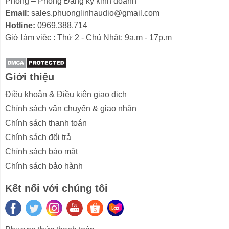
Phòng – Phòng Đăng ký kinh doanh
Email:
sales.phuonglinhaudio@gmail.com
Hotline:
0969.388.714
Quản lí nguồn LX-P5 màn hình LED
Giờ làm việc : Thứ 2 - Chủ Nhật: 9a.m - 17p.m
Quản lí nguồn Dbacoustic LX-P5 thiết
kế hợp kim chắc chắn
Giới thiệu
Dbacoustic LX-P5
sở hữu thiết kế vỏ
hợp kim thép
Điều khoản & Điều kiện giao dịch
nguyên khối
phủ
sơn tĩnh điện màu đen
, giúp thiết bị
Chính sách vận chuyển & giao nhận
chống trầy xước, chống rỉ sét và chịu va đập tốt. Thiết
Chính sách thanh toán
kế đồng bộ với các thiết bị trong
LX5 SERIES
, mang
Chính sách đổi trả
phong cách
HiFi hiện đại và sang trọng
, phù hợp với
Chính sách bảo mật
cả hệ thống karaoke gia đình, phòng karaoke kinh
Chính sách bảo hành
doanh hay sân khấu biểu diễn chuyên nghiệp
Kết nối với chúng tôi
Thiết kế Quản lí nguồn Dbacoustic LX-P5