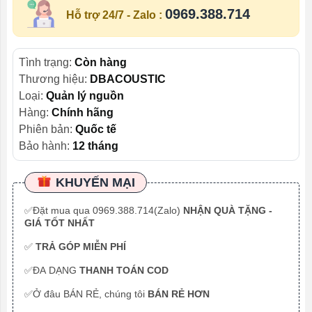
0969.388.714
Hỗ trợ 24/7 - Zalo :
Tình trạng:
Còn hàng
Thương hiệu:
DBACOUSTIC
Loại:
Quản lý nguồn
Hàng:
Chính hãng
Phiên bản:
Quốc tế
Bảo hành:
12 tháng
KHUYẾN MẠI
✅Đặt mua qua 0969.388.714(Zalo)
NHẬN QUÀ TẶNG -
GIÁ TỐT NHẤT
✅
TRẢ GÓP MIỄN PHÍ
✅ĐA DẠNG
THANH TOÁN COD
✅Ở đâu BÁN RẺ, chúng tôi
BÁN RẺ HƠN