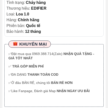
Tình trạng:
Cháy hàng
Thương hiệu:
EDIFIER
Loại:
Loa 1.0
Hàng:
Chính hãng
Phiên bản:
Quốc tế
Bảo hành:
12 tháng
KHUYẾN MẠI
✅Đặt mua qua 0969.388.714(Zalo)
NHẬN QUÀ TẶNG -
GIÁ TỐT NHẤT
✅
TRẢ GÓP MIỄN PHÍ
✅ĐA DẠNG
THANH TOÁN COD
✅Ở đâu BÁN RẺ, chúng tôi
BÁN RẺ HƠN
✅Like Fanpage, Đánh giá Map
NHẬN NGAY ƯU ĐÃI