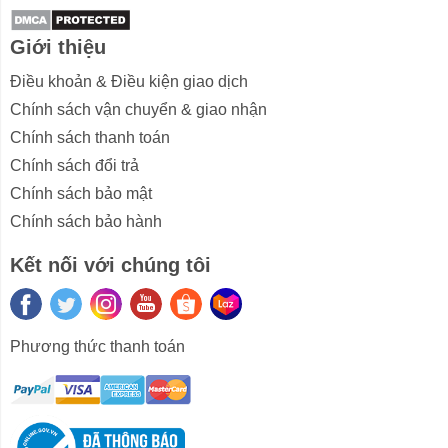
CHẤT LƯỢNG ÂM THANH TUYỆT VỜI
Bộ loa có hai loa trầm 4 inch cho âm trầm và hai loa
Giới thiệu
tweeter vòm lụa 19mm cho dòng cao cấp, bốn driver
Điều khoản & Điều kiện giao dịch
này được kết hợp với tổng công suất đầu ra 70W mang
Chính sách vận chuyển & giao nhận
đến trải nghiệm nghe tuyệt vời tràn ngập căn
Chính sách thanh toán
phòng. Âm trầm hiện hữu, có độ sâu và âm bổng rõ
ràng với tần số đáp ứng từ 54Hz-20KHz. Loa có thể
Chính sách đổi trả
cung cấp âm thanh nổi, mặc dù bạn có thể sẽ không
Chính sách bảo mật
nhận được đầy đủ lợi ích của điều này trừ khi bạn đang
Chính sách bảo hành
ngồi trực tiếp trước bộ loa vì tất cả các driver hướng
thẳng về phía trước và khá gần nhau.
Kết nối với chúng tôi
undefined
Phương thức thanh toán
PHỤ KIỆN ĐẦY ĐỦ
Điều khiển từ xa là một trong những tính năng đầu tiên