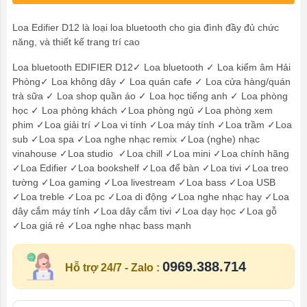
Loa Edifier D12 là loại loa bluetooth cho gia đình đầy đủ chức
năng, và thiết kế trang trí cao
Loa bluetooth EDIFIER D12✓ Loa bluetooth ✓ Loa kiểm âm Hải
Phòng✓ Loa không dây ✓ Loa quán cafe ✓ Loa cửa hàng/quán
trà sữa ✓ Loa shop quần áo ✓ Loa học tiếng anh ✓ Loa phòng
học ✓ Loa phòng khách ✓Loa phòng ngủ ✓Loa phòng xem
phim ✓Loa giải trí ✓Loa vi tính ✓Loa máy tính ✓Loa trầm ✓Loa
sub ✓Loa spa ✓Loa nghe nhạc remix ✓Loa (nghe) nhạc
vinahouse ✓Loa studio ✓Loa chill ✓Loa mini ✓Loa chính hãng
✓Loa Edifier ✓Loa bookshelf ✓Loa để bàn ✓Loa tivi ✓Loa treo
tường ✓Loa gaming ✓Loa livestream ✓Loa bass ✓Loa USB
✓Loa treble ✓Loa pc ✓Loa di động ✓Loa nghe nhạc hay ✓Loa
dây cắm máy tính ✓Loa dây cắm tivi ✓Loa dạy học ✓Loa gỗ
✓Loa giá rẻ ✓Loa nghe nhạc bass mạnh
0969.388.714
Hỗ trợ 24/7 - Zalo :