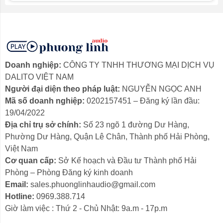
một đầu vào AUX và đầu vào RCA.
undefined
Doanh nghiệp:
CÔNG TY TNHH THƯƠNG MẠI DỊCH VỤ
DALITO VIỆT NAM
Người đại diện theo pháp luật:
NGUYỄN NGỌC ANH
ĐIỀU KHIỂN DỄ DÀNG
Mã số doanh nghiệp:
0202157451 – Đăng ký lần đầu:
19/04/2022
Nút xoay điều chỉnh âm lượng, bộ chọn đầu vào cũng
Địa chỉ trụ sở chính:
Số 23 ngõ 1 đường Dư Hàng,
có thể được sử dụng để bật và tắt loa cũng như một nút
Phường Dư Hàng, Quận Lê Chân, Thành phố Hải Phòng,
xoay âm trầm và âm bổng để điều chỉnh EQ của loa để
Việt Nam
bạn có thể có được âm thanh như ý muốn
Cơ quan cấp:
Sở Kế hoạch và Đầu tư Thành phố Hải
Phòng – Phòng Đăng ký kinh doanh
Email:
sales.phuonglinhaudio@gmail.com
undefined
Hotline:
0969.388.714
Giờ làm việc : Thứ 2 - Chủ Nhật: 9a.m - 17p.m